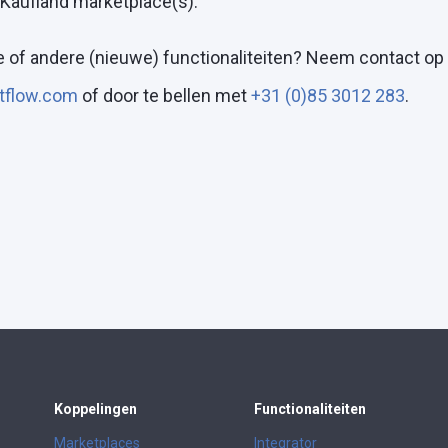
Kaufland marketplace(s).
of andere (nieuwe) functionaliteiten?
Neem contact op 
tflow.com
of door te bellen met
+31 (0)85 3012 283
.
Koppelingen
Functionaliteiten
Marketplaces
Integrator