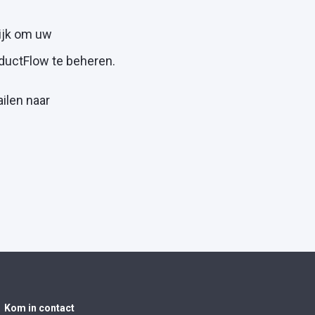
lijk om uw
oductFlow te beheren.
ilen naar
Kom in contact